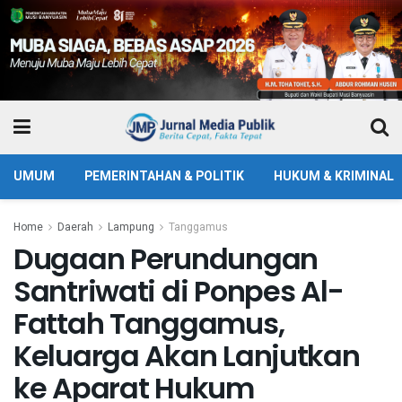
UMUM
PEMERINTAHAN & POLITIK
HUKUM & KRIMINAL
Home
Daerah
Lampung
Tanggamus
Dugaan Perundungan
Santriwati di Ponpes Al-
Fattah Tanggamus,
Keluarga Akan Lanjutkan
ke Aparat Hukum ‎