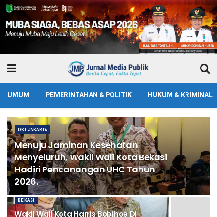
UMUM
PEMERINTAHAN & POLITIK
HUKUM & KRIMINAL
DKI JAKARTA
Menuju Jaminan Kesehatan
Menyeluruh, Wakil Wali Kota Bekasi
Hadiri Pencanangan UHC Tahun
2026.
BEKASI
Wakil Wali Kota Harris Bobihoe Di