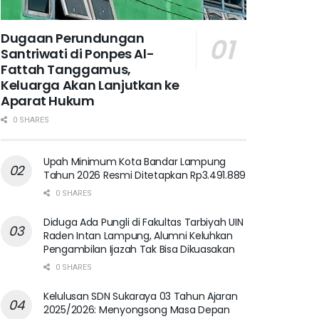
Dugaan Perundungan
Santriwati di Ponpes Al-
Fattah Tanggamus,
Keluarga Akan Lanjutkan ke
Aparat Hukum ‎
0 SHARES
Upah Minimum Kota Bandar Lampung
Tahun 2026 Resmi Ditetapkan Rp3.491.889
0 SHARES
Diduga Ada Pungli di Fakultas Tarbiyah UIN
Raden Intan Lampung, Alumni Keluhkan
Pengambilan Ijazah Tak Bisa Dikuasakan
0 SHARES
Kelulusan SDN Sukaraya 03 Tahun Ajaran
2025/2026: Menyongsong Masa Depan