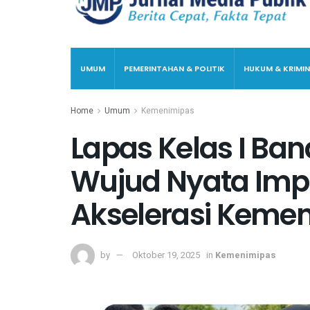
UMUM
PEMERINTAHAN & POLITIK
HUKUM & KRIMIN
Home
Umum
Kemenimipas
Lapas Kelas I Ba
Wujud Nyata Imp
Akselerasi Keme
by
Oktober 19, 2025
in
Kemenimipas