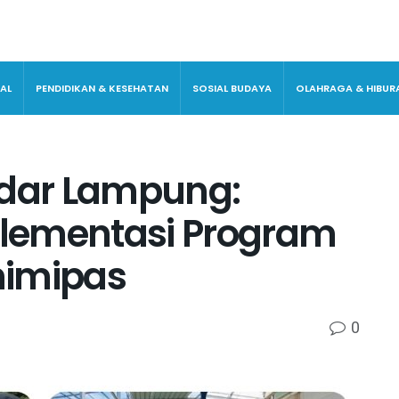
AL
PENDIDIKAN & KESEHATAN
SOSIAL BUDAYA
OLAHRAGA & HIBUR
ndar Lampung:
lementasi Program
nimipas
0