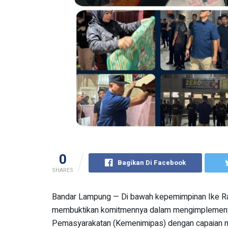
0
Bagikan Di Facebook
SHARES
Bandar Lampung — Di bawah kepemimpinan Ike Ra
membuktikan komitmennya dalam mengimplementas
Pemasyarakatan (Kemenimipas) dengan capaian n