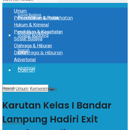
Hukum & Kriminal
Umum
Sosial Budaya
Pemerintahan & Politik
Pendidikan & Kesehatan
Hukum & Kriminal
Pendidikan & Kesehatan
Olahraga & Hiburan
Sosial Budaya
Sosial Budaya
Olahraga & Hiburan
Daerah
Daerah
Olahraga & Hiburan
Advertorial
Advertorial
Daerah
Advertorial
Home
Umum
Kemenimipas
Karutan Kelas I Bandar
No Result
Lampung Hadiri Exit
View All Result